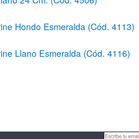
ine Hondo Esmeralda (Cód. 4113)
ine Llano Esmeralda (Cód. 4116)