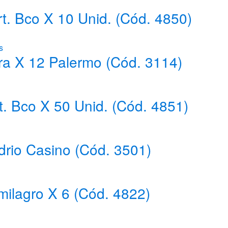
t. Bco X 10 Unid. (Cód. 4850)
s
ra X 12 Palermo (Cód. 3114)
t. Bco X 50 Unid. (Cód. 4851)
drio Casino (Cód. 3501)
milagro X 6 (Cód. 4822)