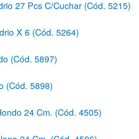
drio 27 Pcs C/Cuchar (Cód. 5215)
drio X 6 (Cód. 5264)
do (Cód. 5897)
o (Cód. 5898)
Hondo 24 Cm. (Cód. 4505)
Llano 24 Cm. (Cód. 4506)