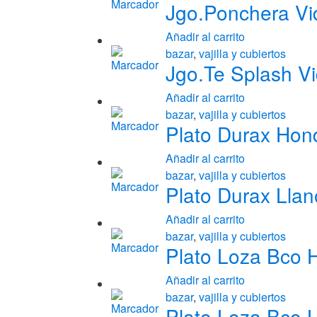
Jgo.Ponchera Vi
Añadir al carrito
bazar
,
vajilla y cubiertos
Jgo.Te Splash Vi
Añadir al carrito
bazar
,
vajilla y cubiertos
Plato Durax Hon
Añadir al carrito
bazar
,
vajilla y cubiertos
Plato Durax Llan
Añadir al carrito
bazar
,
vajilla y cubiertos
Plato Loza Bco 
Añadir al carrito
bazar
,
vajilla y cubiertos
Plato Loza Bco 