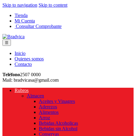
Skip to navigation
Skip to content
Tienda
Mi Cuenta
Consultar Comprobante
☰
Inicio
Quienes somos
Contacto
Teléfono
2507 0000
Mail: bradvicasa@gmail.com
Rubros
Almacen
Aceites y Vinagres
Aderezos
Alimentos
Arroz
Bebidas Alcoholicas
Bebidas sin Alcohol
Conservas