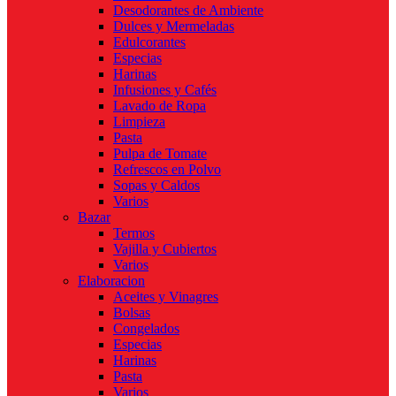
Desodorantes de Ambiente
Dulces y Mermeladas
Edulcorantes
Especias
Harinas
Infusiones y Cafés
Lavado de Ropa
Limpieza
Pasta
Pulpa de Tomate
Refrescos en Polvo
Sopas y Caldos
Varios
Bazar
Termos
Vajilla y Cubiertos
Varios
Elaboracion
Aceites y Vinagres
Bolsas
Congelados
Especias
Harinas
Pasta
Varios