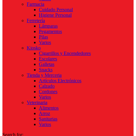
Farmacia
Cuidado Personal
Higiene Personal
Ferretería
Lámparas
Pegamentos
Pilas
Varios
Kiosko
Cigarrillos y Encendedores
Escolares
Galletas
Snacks
Tienda y Merceria
Artículos Electrónicos
Calzado
Cordones
Varios
Veterinaria
Alimentos
Arroz
Sanitarias
Varios
Search for: