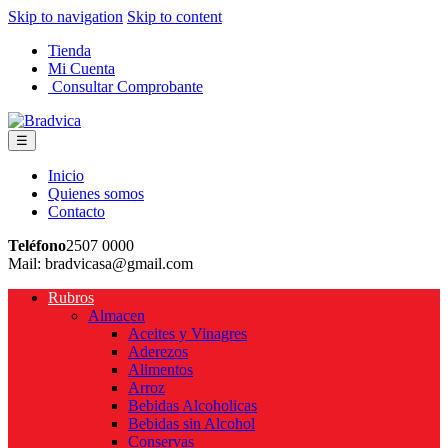
Skip to navigation
Skip to content
Tienda
Mi Cuenta
Consultar Comprobante
☰
Inicio
Quienes somos
Contacto
Teléfono
2507 0000
Mail: bradvicasa@gmail.com
Rubros
Almacen
Aceites y Vinagres
Aderezos
Alimentos
Arroz
Bebidas Alcoholicas
Bebidas sin Alcohol
Conservas