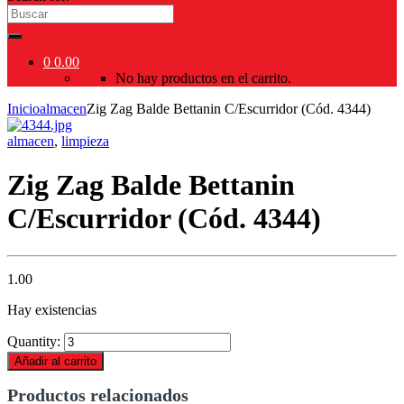
0
0.00
No hay productos en el carrito.
Inicio
almacen
Zig Zag Balde Bettanin C/Escurridor (Cód. 4344)
almacen
,
limpieza
Zig Zag Balde Bettanin
C/Escurridor (Cód. 4344)
1.00
Hay existencias
Quantity:
Añadir al carrito
Productos relacionados