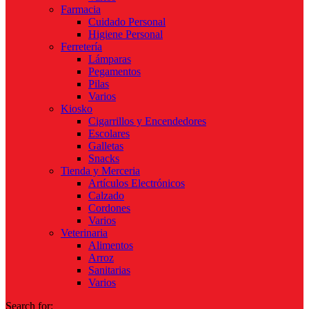
Farmacia
Cuidado Personal
Higiene Personal
Ferretería
Lámparas
Pegamentos
Pilas
Varios
Kiosko
Cigarrillos y Encendedores
Escolares
Galletas
Snacks
Tienda y Merceria
Artículos Electrónicos
Calzado
Cordones
Varios
Veterinaria
Alimentos
Arroz
Sanitarias
Varios
Search for: