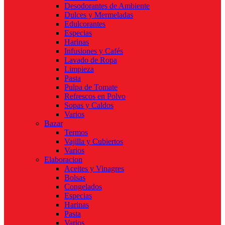
Desodorantes de Ambiente
Dulces y Mermeladas
Edulcorantes
Especias
Harinas
Infusiones y Cafés
Lavado de Ropa
Limpieza
Pasta
Pulpa de Tomate
Refrescos en Polvo
Sopas y Caldos
Varios
Bazar
Termos
Vajilla y Cubiertos
Varios
Elaboracion
Aceites y Vinagres
Bolsas
Congelados
Especias
Harinas
Pasta
Varios