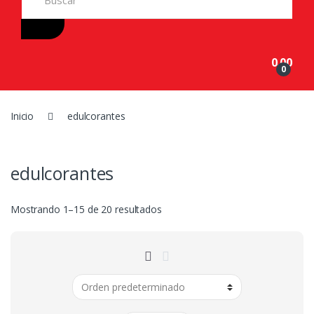
e
a
r
c
h
0.00
f
0
o
r
:
Inicio
edulcorantes
edulcorantes
Mostrando 1–15 de 20 resultados