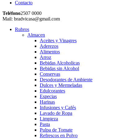
Contacto
Teléfono
2507 0000
Mail: bradvicasa@gmail.com
Rubros
Almacen
Aceites y Vinagres
Aderezos
Alimentos
Arroz
Bebidas Alcoholicas
Bebidas sin Alcohol
Conservas
Desodorantes de Ambiente
Dulces y Mermeladas
Edulcorantes
Especias
Harinas
Infusiones y Cafés
Lavado de Ropa
Limpieza
Pasta
Pulpa de Tomate
Refrescos en Polvo