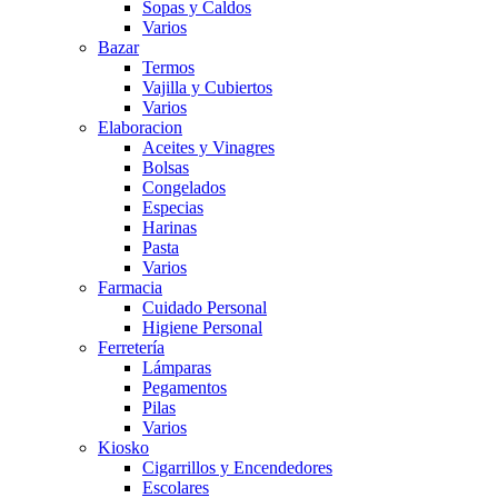
Sopas y Caldos
Varios
Bazar
Termos
Vajilla y Cubiertos
Varios
Elaboracion
Aceites y Vinagres
Bolsas
Congelados
Especias
Harinas
Pasta
Varios
Farmacia
Cuidado Personal
Higiene Personal
Ferretería
Lámparas
Pegamentos
Pilas
Varios
Kiosko
Cigarrillos y Encendedores
Escolares