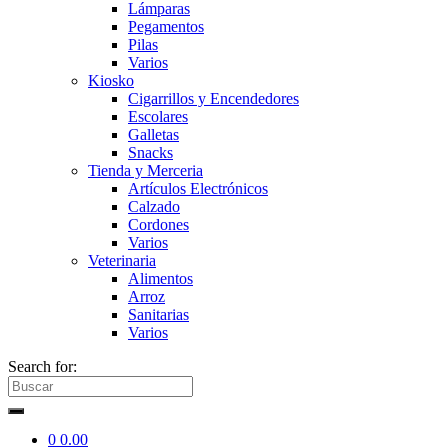
Lámparas
Pegamentos
Pilas
Varios
Kiosko
Cigarrillos y Encendedores
Escolares
Galletas
Snacks
Tienda y Merceria
Artículos Electrónicos
Calzado
Cordones
Varios
Veterinaria
Alimentos
Arroz
Sanitarias
Varios
Search for:
0
0.00